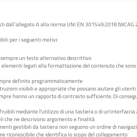
visti dall’allegato A alla norma UNI EN 301549:2018 (WCAG 2
bili per i seguenti motivi:
 sempre un testo alternativo descrittivo
tri elementi legati alla formattazione del contenuto che son
 sempre definito programmaticamente
ruzioni visibili e appropriate che possano aiutare gli utent
sempre hanno un rapporto di contrasto sufficiente. Di conse
ibili mediante l'utilizzo di una tastiera o di un'interfaccia 
li che ne descrivono argomento e finalità
nenti gestibili da tastiera non seguono un ordine di navigaz
 riconoscibile che identifica lo scopo del collegamento