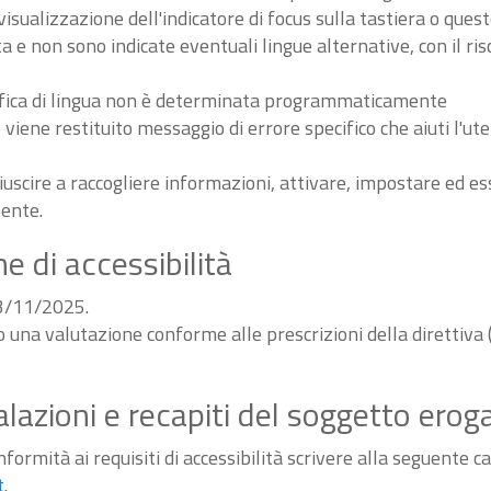
sualizzazione dell'indicatore di focus sulla tastiera o ques
ta e non sono indicate eventuali lingue alternative, con il ri
odifica di lingua non è determinata programmaticamente
iene restituito messaggio di errore specifico che aiuti l'ute
iuscire a raccogliere informazioni, attivare, impostare ed 
tente.
e di accessibilità
03/11/2025.
do una valutazione conforme alle prescrizioni della diretti
alazioni e recapiti del soggetto erog
ormità ai requisiti di accessibilità scrivere alla seguente ca
t
.