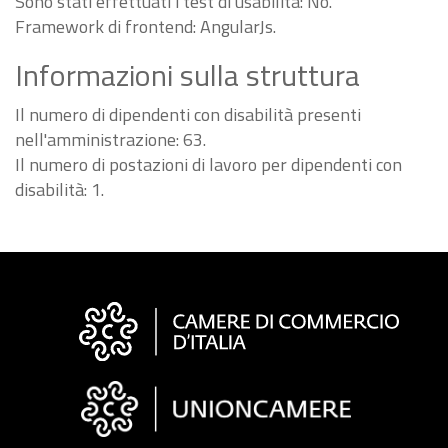
Sono stati effettuati i test di usabilità: No.
Framework di frontend: AngularJs.
Informazioni sulla struttura
Il numero di dipendenti con disabilità presenti
nell'amministrazione: 63.
Il numero di postazioni di lavoro per dipendenti con
disabilità: 1.
Informazioni
sul
sito
"Fattura