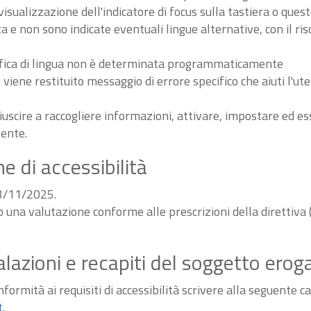
sualizzazione dell'indicatore di focus sulla tastiera o ques
ta e non sono indicate eventuali lingue alternative, con il ri
odifica di lingua non è determinata programmaticamente
iene restituito messaggio di errore specifico che aiuti l'ute
iuscire a raccogliere informazioni, attivare, impostare ed 
tente.
e di accessibilità
03/11/2025.
do una valutazione conforme alle prescrizioni della diretti
alazioni e recapiti del soggetto erog
ormità ai requisiti di accessibilità scrivere alla seguente ca
t
.