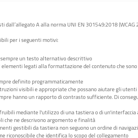
visti dall’allegato A alla norma UNI EN 301549:2018 (WCAG 2
bili per i seguenti motivi:
 sempre un testo alternativo descrittivo
tri elementi legati alla formattazione del contenuto che son
 sempre definito programmaticamente
ruzioni visibili e appropriate che possano aiutare gli utent
sempre hanno un rapporto di contrasto sufficiente. Di conse
ibili mediante l'utilizzo di una tastiera o di un'interfaccia 
li che ne descrivono argomento e finalità
nenti gestibili da tastiera non seguono un ordine di navigaz
 riconoscibile che identifica lo scopo del collegamento