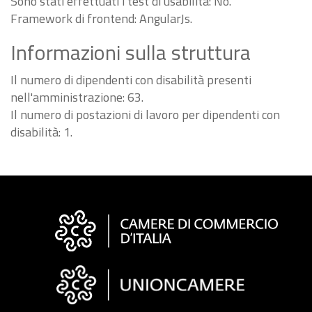
Sono stati effettuati i test di usabilità: No.
Framework di frontend: AngularJs.
Informazioni sulla struttura
Il numero di dipendenti con disabilità presenti
nell'amministrazione: 63.
Il numero di postazioni di lavoro per dipendenti con
disabilità: 1.
Informazioni
sul
sito
"Fattura