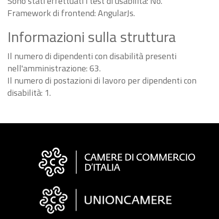
Sono stati effettuati i test di usabilità: No.
Framework di frontend: AngularJs.
Informazioni sulla struttura
Il numero di dipendenti con disabilità presenti
nell'amministrazione: 63.
Il numero di postazioni di lavoro per dipendenti con
disabilità: 1.
Informazioni
sul
sito
"Fattura