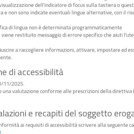
sualizzazione dell'indicatore di focus sulla tastiera o ques
ta e non sono indicate eventuali lingue alternative, con il ri
odifica di lingua non è determinata programmaticamente
iene restituito messaggio di errore specifico che aiuti l'ute
iuscire a raccogliere informazioni, attivare, impostare ed 
tente.
e di accessibilità
03/11/2025.
do una valutazione conforme alle prescrizioni della diretti
alazioni e recapiti del soggetto erog
ormità ai requisiti di accessibilità scrivere alla seguente ca
t
.