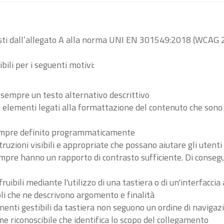
visti dall’allegato A alla norma UNI EN 301549:2018 (WCAG 2
bili per i seguenti motivi:
 sempre un testo alternativo descrittivo
tri elementi legati alla formattazione del contenuto che son
 sempre definito programmaticamente
ruzioni visibili e appropriate che possano aiutare gli utent
sempre hanno un rapporto di contrasto sufficiente. Di conse
ibili mediante l'utilizzo di una tastiera o di un'interfaccia 
li che ne descrivono argomento e finalità
nenti gestibili da tastiera non seguono un ordine di navigaz
 riconoscibile che identifica lo scopo del collegamento