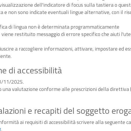
sualizzazione dell'indicatore di focus sulla tastiera o ques
ta e non sono indicate eventuali lingue alternative, con il ri
odifica di lingua non è determinata programmaticamente
iene restituito messaggio di errore specifico che aiuti l'ute
iuscire a raccogliere informazioni, attivare, impostare ed 
tente.
e di accessibilità
03/11/2025.
do una valutazione conforme alle prescrizioni della diretti
alazioni e recapiti del soggetto erog
ormità ai requisiti di accessibilità scrivere alla seguente ca
t
.