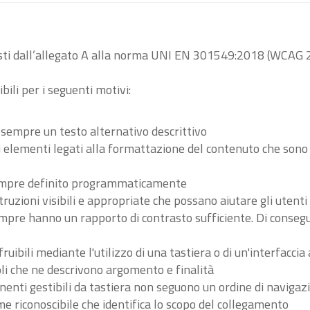
visti dall’allegato A alla norma UNI EN 301549:2018 (WCAG 2
bili per i seguenti motivi:
 sempre un testo alternativo descrittivo
tri elementi legati alla formattazione del contenuto che son
 sempre definito programmaticamente
ruzioni visibili e appropriate che possano aiutare gli utent
sempre hanno un rapporto di contrasto sufficiente. Di conse
ibili mediante l'utilizzo di una tastiera o di un'interfaccia 
li che ne descrivono argomento e finalità
nenti gestibili da tastiera non seguono un ordine di navigaz
 riconoscibile che identifica lo scopo del collegamento