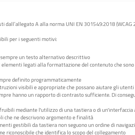
visti dall’allegato A alla norma UNI EN 301549:2018 (WCAG 2
bili per i seguenti motivi:
 sempre un testo alternativo descrittivo
tri elementi legati alla formattazione del contenuto che son
 sempre definito programmaticamente
ruzioni visibili e appropriate che possano aiutare gli utent
sempre hanno un rapporto di contrasto sufficiente. Di conse
ibili mediante l'utilizzo di una tastiera o di un'interfaccia 
li che ne descrivono argomento e finalità
nenti gestibili da tastiera non seguono un ordine di navigaz
 riconoscibile che identifica lo scopo del collegamento