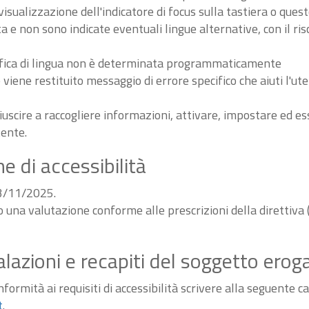
sualizzazione dell'indicatore di focus sulla tastiera o ques
ta e non sono indicate eventuali lingue alternative, con il ri
odifica di lingua non è determinata programmaticamente
iene restituito messaggio di errore specifico che aiuti l'ute
iuscire a raccogliere informazioni, attivare, impostare ed 
tente.
e di accessibilità
03/11/2025.
do una valutazione conforme alle prescrizioni della diretti
alazioni e recapiti del soggetto erog
ormità ai requisiti di accessibilità scrivere alla seguente ca
t
.