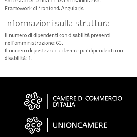
Sono stati effettuati i test di usabilità: No.
Framework di frontend: AngularJs.
Informazioni sulla struttura
Il numero di dipendenti con disabilità presenti
nell'amministrazione: 63.
Il numero di postazioni di lavoro per dipendenti con
disabilità: 1.
Informazioni
sul
sito
"Fattura