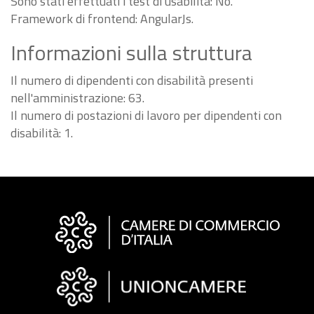
Sono stati effettuati i test di usabilità: No.
Framework di frontend: AngularJs.
Informazioni sulla struttura
Il numero di dipendenti con disabilità presenti
nell'amministrazione: 63.
Il numero di postazioni di lavoro per dipendenti con
disabilità: 1.
Informazioni
sul
sito
"Fattura