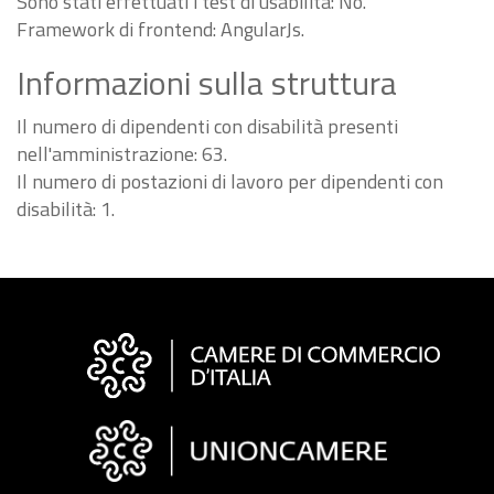
Sono stati effettuati i test di usabilità: No.
Framework di frontend: AngularJs.
Informazioni sulla struttura
Il numero di dipendenti con disabilità presenti
nell'amministrazione: 63.
Il numero di postazioni di lavoro per dipendenti con
disabilità: 1.
Informazioni
sul
sito
"Fattura