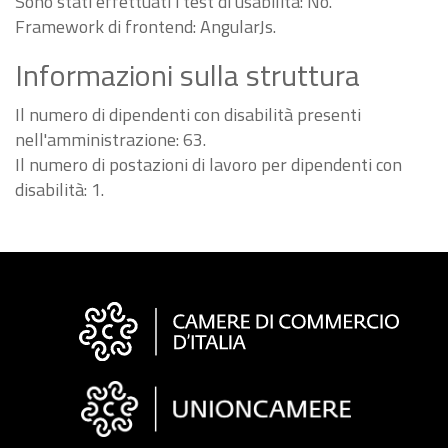
Sono stati effettuati i test di usabilità: No.
Framework di frontend: AngularJs.
Informazioni sulla struttura
Il numero di dipendenti con disabilità presenti
nell'amministrazione: 63.
Il numero di postazioni di lavoro per dipendenti con
disabilità: 1.
Informazioni
sul
sito
"Fattura