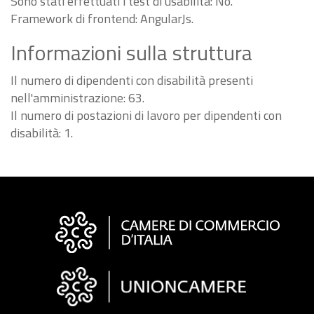
Sono stati effettuati i test di usabilità: No.
Framework di frontend: AngularJs.
Informazioni sulla struttura
Il numero di dipendenti con disabilità presenti
nell'amministrazione: 63.
Il numero di postazioni di lavoro per dipendenti con
disabilità: 1.
Informazioni
sul
sito
"Fattura