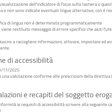
sualizzazione dell'indicatore di focus sulla tastiera o ques
ta e non sono indicate eventuali lingue alternative, con il ri
odifica di lingua non è determinata programmaticamente
iene restituito messaggio di errore specifico che aiuti l'ute
iuscire a raccogliere informazioni, attivare, impostare ed 
tente.
e di accessibilità
03/11/2025.
do una valutazione conforme alle prescrizioni della diretti
alazioni e recapiti del soggetto erog
ormità ai requisiti di accessibilità scrivere alla seguente ca
t
.