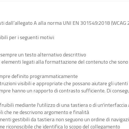
visti dall’allegato A alla norma UNI EN 301549:2018 (WCAG 2
bili per i seguenti motivi:
 sempre un testo alternativo descrittivo
tri elementi legati alla formattazione del contenuto che son
 sempre definito programmaticamente
ruzioni visibili e appropriate che possano aiutare gli utent
sempre hanno un rapporto di contrasto sufficiente. Di conse
ibili mediante l'utilizzo di una tastiera o di un'interfaccia 
li che ne descrivono argomento e finalità
nenti gestibili da tastiera non seguono un ordine di navigaz
 riconoscibile che identifica lo scopo del collegamento