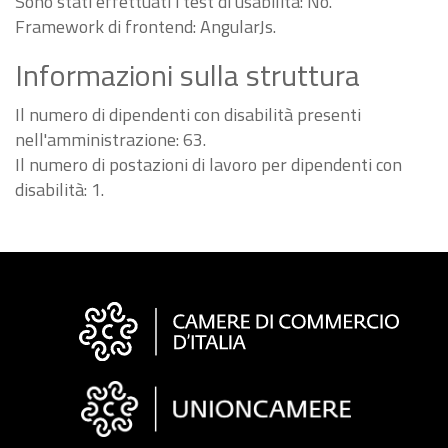
Sono stati effettuati i test di usabilità: No.
Framework di frontend: AngularJs.
Informazioni sulla struttura
Il numero di dipendenti con disabilità presenti
nell'amministrazione: 63.
Il numero di postazioni di lavoro per dipendenti con
disabilità: 1.
Informazioni
sul
sito
"Fattura