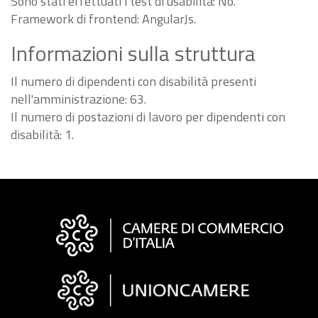
Sono stati effettuati i test di usabilità: No.
Framework di frontend: AngularJs.
Informazioni sulla struttura
Il numero di dipendenti con disabilità presenti
nell'amministrazione: 63.
Il numero di postazioni di lavoro per dipendenti con
disabilità: 1.
Informazioni
sul
sito
"Fattura