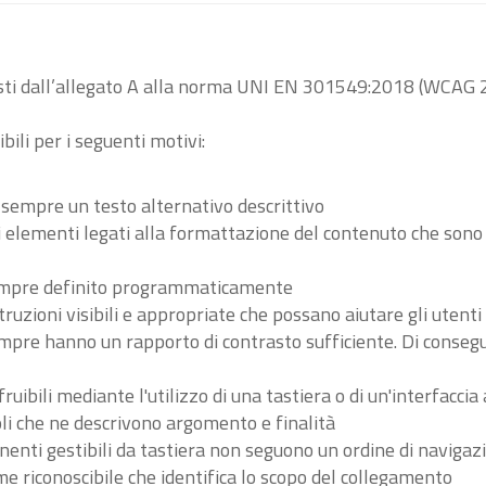
visti dall’allegato A alla norma UNI EN 301549:2018 (WCAG 2
bili per i seguenti motivi:
 sempre un testo alternativo descrittivo
tri elementi legati alla formattazione del contenuto che son
 sempre definito programmaticamente
ruzioni visibili e appropriate che possano aiutare gli utent
sempre hanno un rapporto di contrasto sufficiente. Di conse
ibili mediante l'utilizzo di una tastiera o di un'interfaccia 
li che ne descrivono argomento e finalità
nenti gestibili da tastiera non seguono un ordine di navigaz
 riconoscibile che identifica lo scopo del collegamento