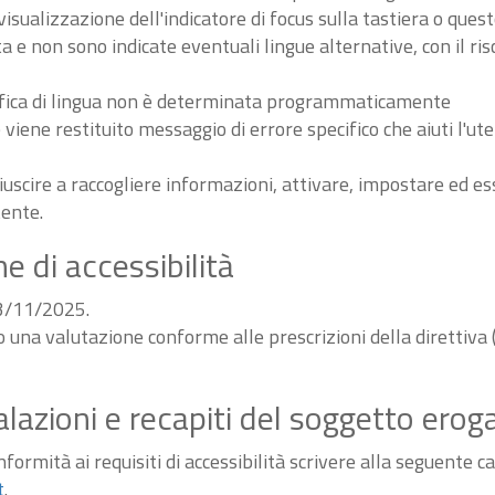
sualizzazione dell'indicatore di focus sulla tastiera o ques
ta e non sono indicate eventuali lingue alternative, con il ri
odifica di lingua non è determinata programmaticamente
iene restituito messaggio di errore specifico che aiuti l'ute
iuscire a raccogliere informazioni, attivare, impostare ed 
tente.
e di accessibilità
03/11/2025.
do una valutazione conforme alle prescrizioni della diretti
alazioni e recapiti del soggetto erog
ormità ai requisiti di accessibilità scrivere alla seguente ca
t
.