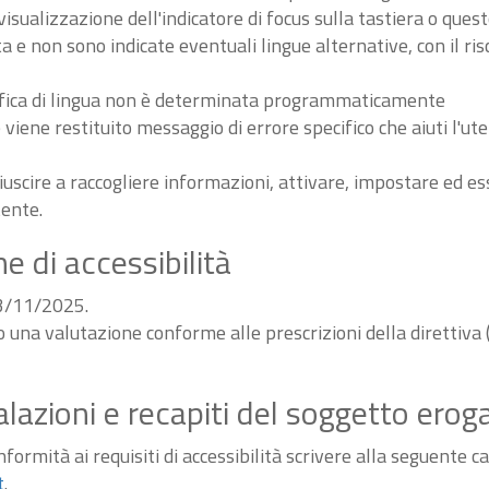
sualizzazione dell'indicatore di focus sulla tastiera o ques
ta e non sono indicate eventuali lingue alternative, con il ri
odifica di lingua non è determinata programmaticamente
iene restituito messaggio di errore specifico che aiuti l'ute
iuscire a raccogliere informazioni, attivare, impostare ed 
tente.
e di accessibilità
03/11/2025.
do una valutazione conforme alle prescrizioni della diretti
alazioni e recapiti del soggetto erog
ormità ai requisiti di accessibilità scrivere alla seguente ca
t
.