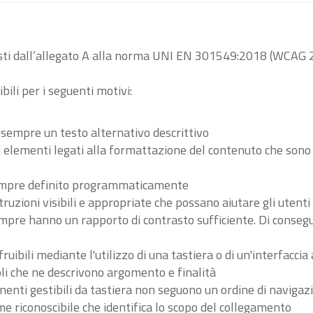
visti dall’allegato A alla norma UNI EN 301549:2018 (WCAG 2
bili per i seguenti motivi:
 sempre un testo alternativo descrittivo
tri elementi legati alla formattazione del contenuto che son
 sempre definito programmaticamente
ruzioni visibili e appropriate che possano aiutare gli utent
sempre hanno un rapporto di contrasto sufficiente. Di conse
ibili mediante l'utilizzo di una tastiera o di un'interfaccia 
li che ne descrivono argomento e finalità
nenti gestibili da tastiera non seguono un ordine di navigaz
 riconoscibile che identifica lo scopo del collegamento