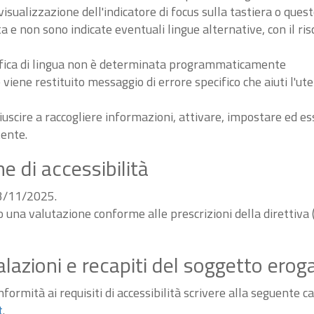
sualizzazione dell'indicatore di focus sulla tastiera o ques
ta e non sono indicate eventuali lingue alternative, con il ri
odifica di lingua non è determinata programmaticamente
iene restituito messaggio di errore specifico che aiuti l'ute
iuscire a raccogliere informazioni, attivare, impostare ed 
tente.
e di accessibilità
03/11/2025.
do una valutazione conforme alle prescrizioni della diretti
alazioni e recapiti del soggetto erog
ormità ai requisiti di accessibilità scrivere alla seguente ca
t
.