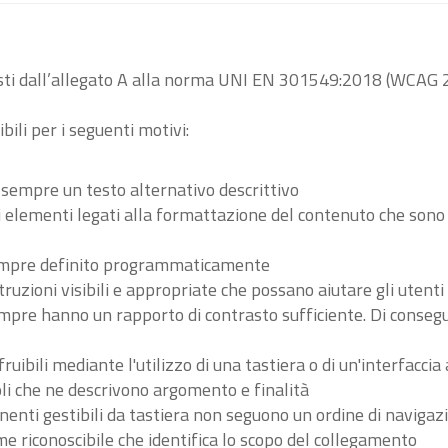
visti dall’allegato A alla norma UNI EN 301549:2018 (WCAG 2
bili per i seguenti motivi:
 sempre un testo alternativo descrittivo
tri elementi legati alla formattazione del contenuto che son
 sempre definito programmaticamente
ruzioni visibili e appropriate che possano aiutare gli utent
sempre hanno un rapporto di contrasto sufficiente. Di conse
ibili mediante l'utilizzo di una tastiera o di un'interfaccia 
li che ne descrivono argomento e finalità
nenti gestibili da tastiera non seguono un ordine di navigaz
 riconoscibile che identifica lo scopo del collegamento