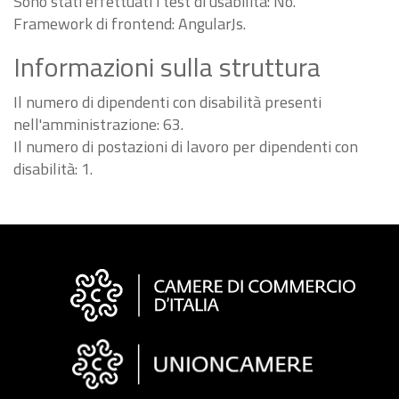
Sono stati effettuati i test di usabilità: No.
Framework di frontend: AngularJs.
Informazioni sulla struttura
Il numero di dipendenti con disabilità presenti
nell'amministrazione: 63.
Il numero di postazioni di lavoro per dipendenti con
disabilità: 1.
Informazioni
sul
sito
"Fattura