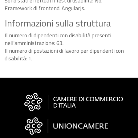
Sono stati effettuati i test di usabilità: No.
Framework di frontend: AngularJs.
Informazioni sulla struttura
Il numero di dipendenti con disabilità presenti
nell'amministrazione: 63.
Il numero di postazioni di lavoro per dipendenti con
disabilità: 1.
Informazioni
sul
sito
"Fattura