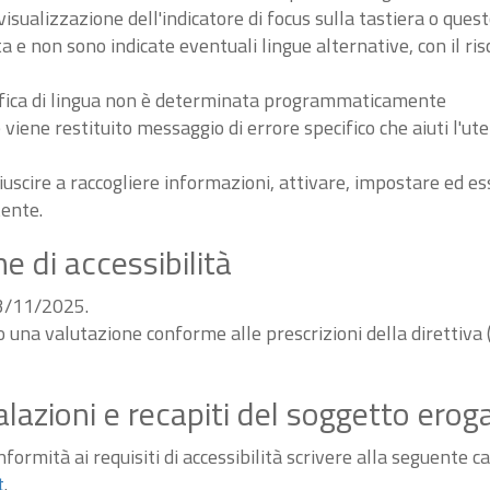
sualizzazione dell'indicatore di focus sulla tastiera o ques
ta e non sono indicate eventuali lingue alternative, con il ri
odifica di lingua non è determinata programmaticamente
iene restituito messaggio di errore specifico che aiuti l'ute
iuscire a raccogliere informazioni, attivare, impostare ed 
tente.
e di accessibilità
03/11/2025.
do una valutazione conforme alle prescrizioni della diretti
alazioni e recapiti del soggetto erog
ormità ai requisiti di accessibilità scrivere alla seguente ca
t
.