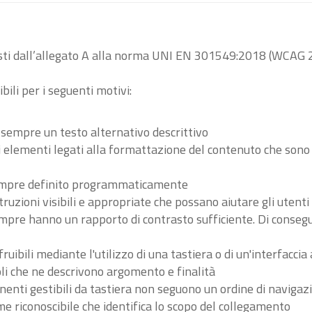
visti dall’allegato A alla norma UNI EN 301549:2018 (WCAG 2
bili per i seguenti motivi:
 sempre un testo alternativo descrittivo
tri elementi legati alla formattazione del contenuto che son
 sempre definito programmaticamente
ruzioni visibili e appropriate che possano aiutare gli utent
sempre hanno un rapporto di contrasto sufficiente. Di conse
ibili mediante l'utilizzo di una tastiera o di un'interfaccia 
li che ne descrivono argomento e finalità
nenti gestibili da tastiera non seguono un ordine di navigaz
 riconoscibile che identifica lo scopo del collegamento