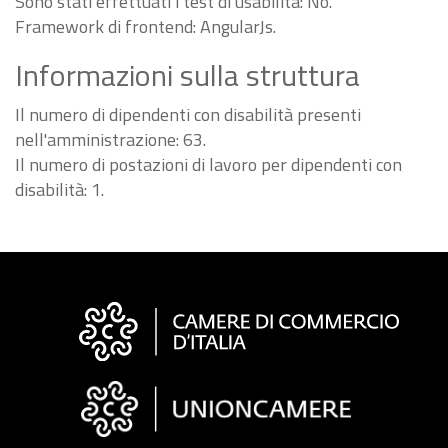
Sono stati effettuati i test di usabilità: No.
Framework di frontend: AngularJs.
Informazioni sulla struttura
Il numero di dipendenti con disabilità presenti
nell'amministrazione: 63.
Il numero di postazioni di lavoro per dipendenti con
disabilità: 1.
Informazioni
sul
sito
"Fattura