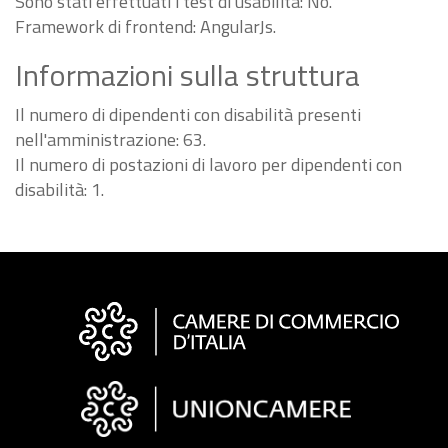
Sono stati effettuati i test di usabilità: No.
Framework di frontend: AngularJs.
Informazioni sulla struttura
Il numero di dipendenti con disabilità presenti
nell'amministrazione: 63.
Il numero di postazioni di lavoro per dipendenti con
disabilità: 1.
Informazioni
sul
sito
"Fattura