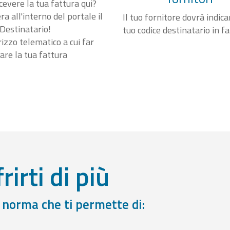
cevere la tua fattura qui?
a all'interno del portale il
Il tuo fornitore dovrà indicar
Destinatario!
tuo codice destinatario in f
irizzo telematico a cui far
are la tua fattura
rirti di più
a norma che ti permette di: