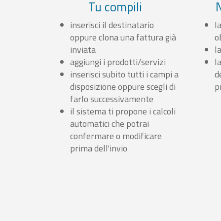
Tu compili
inserisci il destinatario
l
oppure clona una fattura già
o
inviata
l
aggiungi i prodotti/servizi
l
inserisci subito tutti i campi a
d
disposizione oppure scegli di
p
farlo successivamente
il sistema ti propone i calcoli
automatici che potrai
confermare o modificare
prima dell'invio