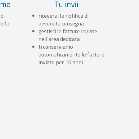
iamo
Tu invii
 di
riceverai la notifica di
ella
avvenuta consegna
gestisci le fatture inviate
nell'area dedicata
ti conserviamo
automaticamente le fatture
inviate per 10 anni