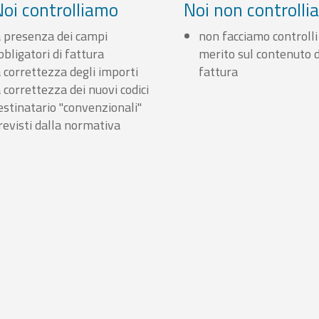
Noi controlliamo
Noi non controll
a presenza dei campi
non facciamo controlli
bbligatori di fattura
merito sul contenuto d
a correttezza degli importi
fattura
a correttezza dei nuovi codici
estinatario "convenzionali"
revisti dalla normativa