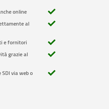
anche online
rettamente al
i e fornitori
ità grazie al
e SDI via web o