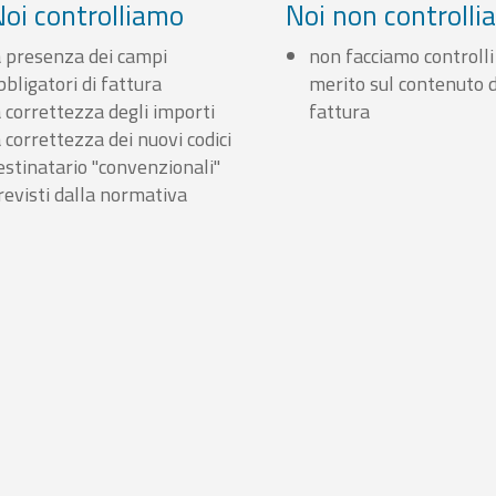
Noi controlliamo
Noi non controll
a presenza dei campi
non facciamo controlli
bbligatori di fattura
merito sul contenuto d
a correttezza degli importi
fattura
a correttezza dei nuovi codici
estinatario "convenzionali"
revisti dalla normativa