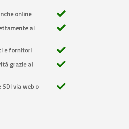
anche online
rettamente al
i e fornitori
ità grazie al
e SDI via web o