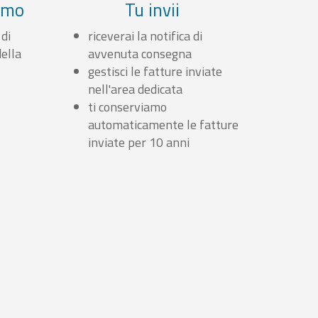
iamo
Tu invii
 di
riceverai la notifica di
ella
avvenuta consegna
gestisci le fatture inviate
nell'area dedicata
ti conserviamo
automaticamente le fatture
inviate per 10 anni