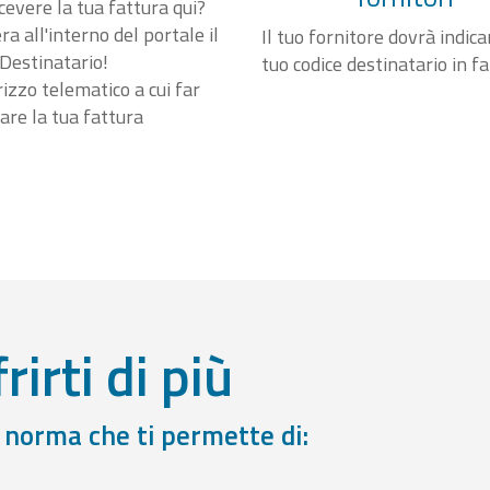
cevere la tua fattura qui?
a all'interno del portale il
Il tuo fornitore dovrà indicar
Destinatario!
tuo codice destinatario in f
irizzo telematico a cui far
are la tua fattura
rirti di più
a norma che ti permette di: