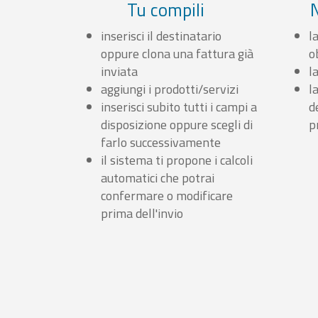
Tu compili
inserisci il destinatario
l
oppure clona una fattura già
o
inviata
l
aggiungi i prodotti/servizi
l
inserisci subito tutti i campi a
d
disposizione oppure scegli di
p
farlo successivamente
il sistema ti propone i calcoli
automatici che potrai
confermare o modificare
prima dell'invio