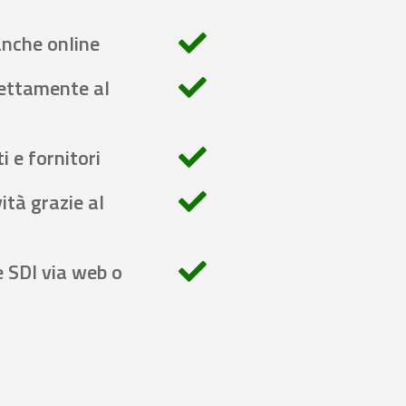
anche online
rettamente al
i e fornitori
ità grazie al
e SDI via web o