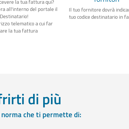
cevere la tua fattura qui?
a all'interno del portale il
Il tuo fornitore dovrà indicar
Destinatario!
tuo codice destinatario in f
irizzo telematico a cui far
are la tua fattura
rirti di più
a norma che ti permette di: