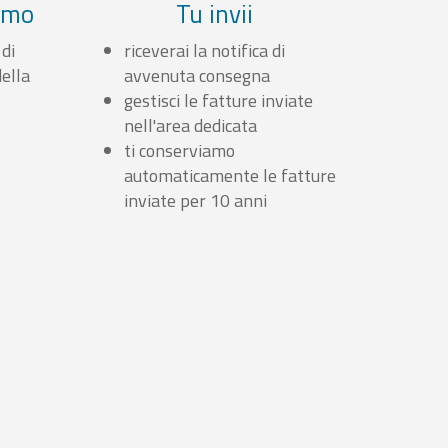
iamo
Tu invii
 di
riceverai la notifica di
ella
avvenuta consegna
gestisci le fatture inviate
nell'area dedicata
ti conserviamo
automaticamente le fatture
inviate per 10 anni