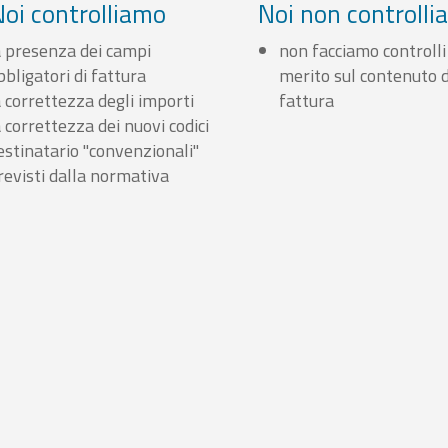
Noi controlliamo
Noi non controll
a presenza dei campi
non facciamo controlli
bbligatori di fattura
merito sul contenuto d
a correttezza degli importi
fattura
a correttezza dei nuovi codici
estinatario "convenzionali"
revisti dalla normativa