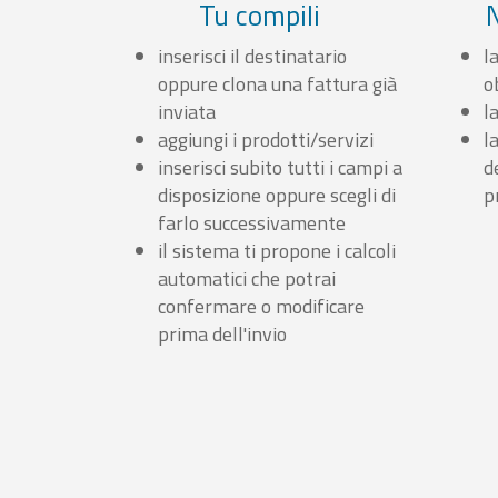
Tu compili
inserisci il destinatario
l
oppure clona una fattura già
o
inviata
l
aggiungi i prodotti/servizi
l
inserisci subito tutti i campi a
d
disposizione oppure scegli di
p
farlo successivamente
il sistema ti propone i calcoli
automatici che potrai
confermare o modificare
prima dell'invio