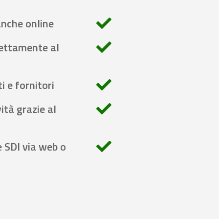
anche online
rettamente al
i e fornitori
ità grazie al
e SDI via web o