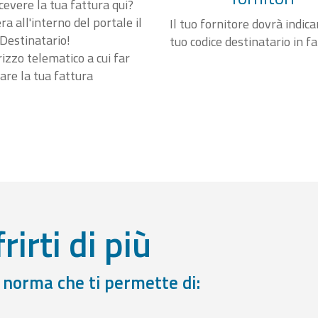
cevere la tua fattura qui?
a all'interno del portale il
Il tuo fornitore dovrà indicar
Destinatario!
tuo codice destinatario in f
irizzo telematico a cui far
are la tua fattura
rirti di più
a norma che ti permette di: