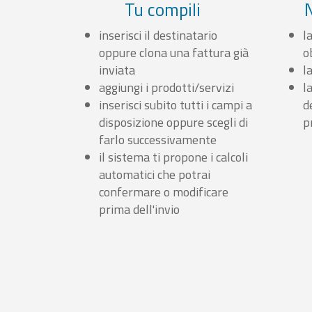
Tu compili
inserisci il destinatario
l
oppure clona una fattura già
o
inviata
l
aggiungi i prodotti/servizi
l
inserisci subito tutti i campi a
d
disposizione oppure scegli di
p
farlo successivamente
il sistema ti propone i calcoli
automatici che potrai
confermare o modificare
prima dell'invio