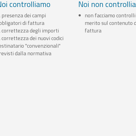
Noi controlliamo
Noi non controll
a presenza dei campi
non facciamo controlli
bbligatori di fattura
merito sul contenuto d
a correttezza degli importi
fattura
a correttezza dei nuovi codici
estinatario "convenzionali"
revisti dalla normativa