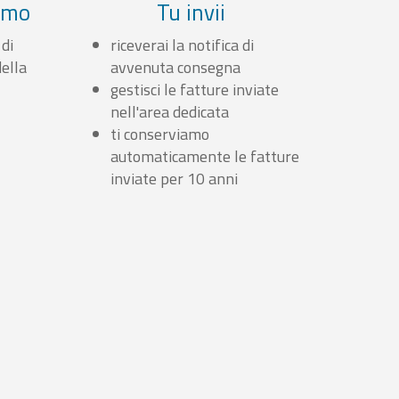
iamo
Tu invii
 di
riceverai la notifica di
ella
avvenuta consegna
gestisci le fatture inviate
nell'area dedicata
ti conserviamo
automaticamente le fatture
inviate per 10 anni