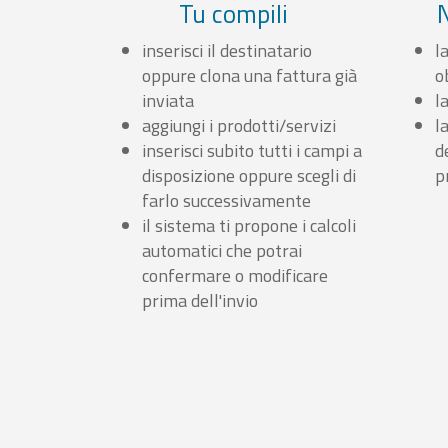
Tu compili
inserisci il destinatario
l
oppure clona una fattura già
o
inviata
l
aggiungi i prodotti/servizi
l
inserisci subito tutti i campi a
d
disposizione oppure scegli di
p
farlo successivamente
il sistema ti propone i calcoli
automatici che potrai
confermare o modificare
prima dell'invio