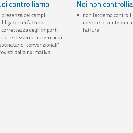
Noi controlliamo
Noi non controll
a presenza dei campi
non facciamo controlli
bbligatori di fattura
merito sul contenuto d
a correttezza degli importi
fattura
a correttezza dei nuovi codici
estinatario "convenzionali"
revisti dalla normativa