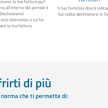
cevere la tua fattura qui?
a all'interno del portale il
Il tuo fornitore dovrà indicar
Destinatario!
tuo codice destinatario in f
irizzo telematico a cui far
are la tua fattura
rirti di più
a norma che ti permette di: