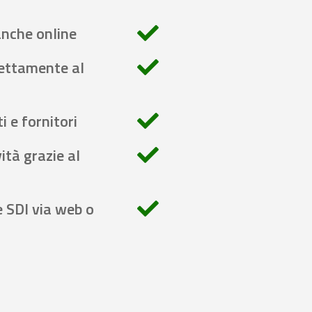
anche online
rettamente al
i e fornitori
ità grazie al
e SDI via web o