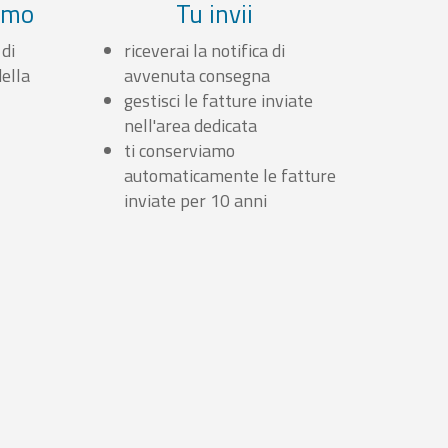
iamo
Tu invii
 di
riceverai la notifica di
ella
avvenuta consegna
gestisci le fatture inviate
nell'area dedicata
ti conserviamo
automaticamente le fatture
inviate per 10 anni