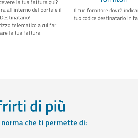
cevere la tua fattura qui?
a all'interno del portale il
Il tuo fornitore dovrà indicar
Destinatario!
tuo codice destinatario in f
irizzo telematico a cui far
are la tua fattura
rirti di più
a norma che ti permette di: