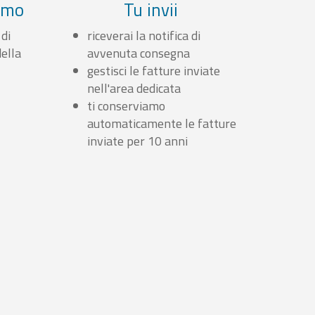
iamo
Tu invii
 di
riceverai la notifica di
ella
avvenuta consegna
gestisci le fatture inviate
nell'area dedicata
ti conserviamo
automaticamente le fatture
inviate per 10 anni