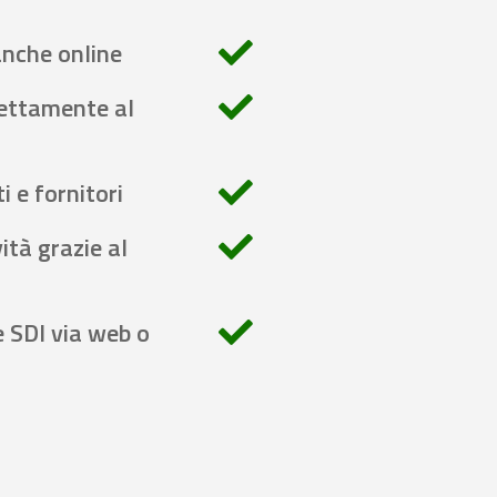
anche online
rettamente al
i e fornitori
ità grazie al
e SDI via web o