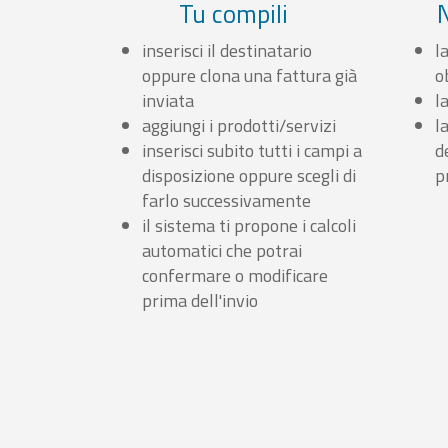
Tu compili
inserisci il destinatario
l
oppure clona una fattura già
o
inviata
l
aggiungi i prodotti/servizi
l
inserisci subito tutti i campi a
d
disposizione oppure scegli di
p
farlo successivamente
il sistema ti propone i calcoli
automatici che potrai
confermare o modificare
prima dell'invio