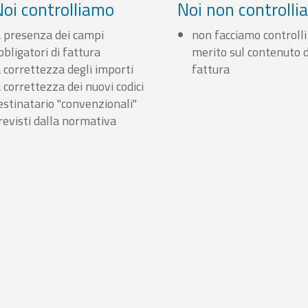
Noi controlliamo
Noi non controll
a presenza dei campi
non facciamo controlli
bbligatori di fattura
merito sul contenuto d
a correttezza degli importi
fattura
a correttezza dei nuovi codici
estinatario "convenzionali"
revisti dalla normativa