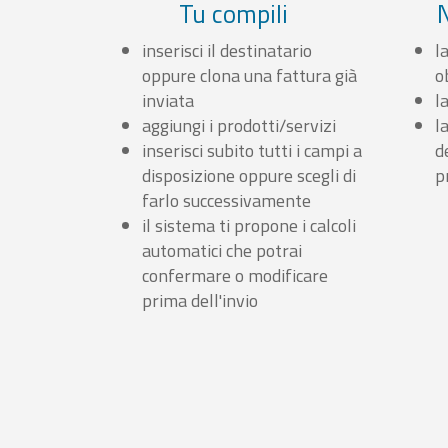
Tu compili
inserisci il destinatario
l
oppure clona una fattura già
o
inviata
l
aggiungi i prodotti/servizi
l
inserisci subito tutti i campi a
d
disposizione oppure scegli di
p
farlo successivamente
il sistema ti propone i calcoli
automatici che potrai
confermare o modificare
prima dell'invio