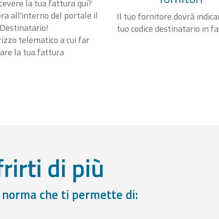
cevere la tua fattura qui?
a all'interno del portale il
Il tuo fornitore dovrà indicar
Destinatario!
tuo codice destinatario in f
irizzo telematico a cui far
are la tua fattura
rirti di più
a norma che ti permette di: