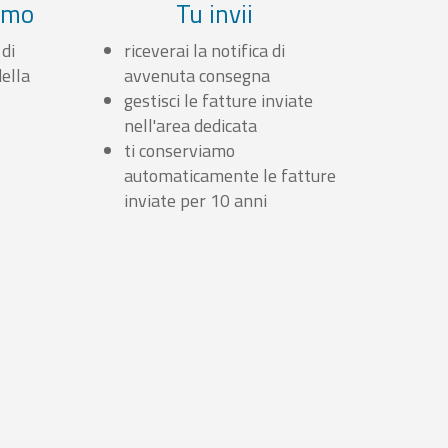
iamo
Tu invii
 di
riceverai la notifica di
ella
avvenuta consegna
gestisci le fatture inviate
nell'area dedicata
ti conserviamo
automaticamente le fatture
inviate per 10 anni