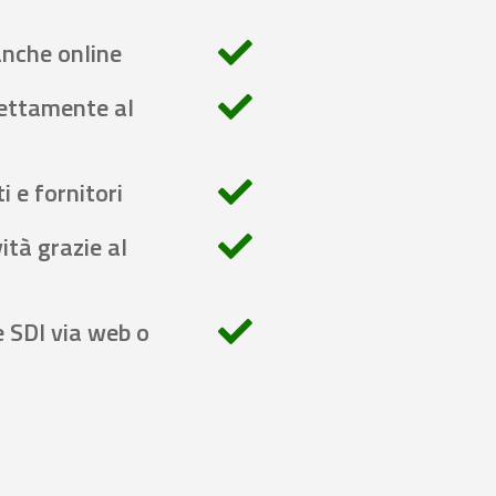
anche online
rettamente al
i e fornitori
ità grazie al
e SDI via web o