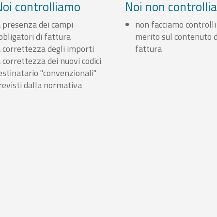
Noi controlliamo
Noi non controll
a presenza dei campi
non facciamo controlli
bbligatori di fattura
merito sul contenuto d
a correttezza degli importi
fattura
a correttezza dei nuovi codici
estinatario "convenzionali"
revisti dalla normativa