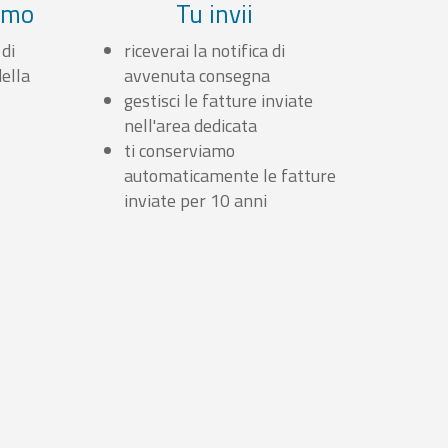
iamo
Tu invii
 di
riceverai la notifica di
ella
avvenuta consegna
gestisci le fatture inviate
nell'area dedicata
ti conserviamo
automaticamente le fatture
inviate per 10 anni