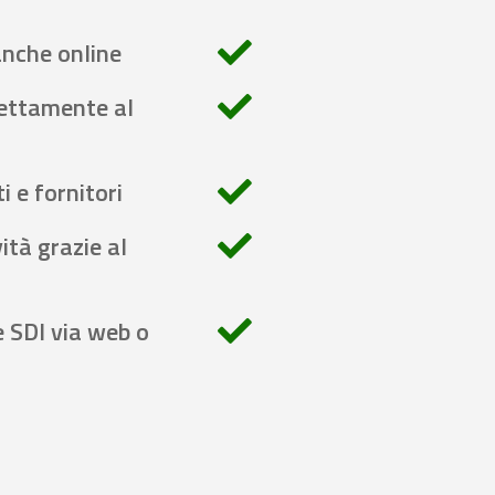
anche online
rettamente al
i e fornitori
ità grazie al
e SDI via web o