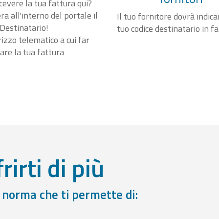
cevere la tua fattura qui?
a all'interno del portale il
Il tuo fornitore dovrà indicar
Destinatario!
tuo codice destinatario in f
irizzo telematico a cui far
are la tua fattura
rirti di più
a norma che ti permette di: