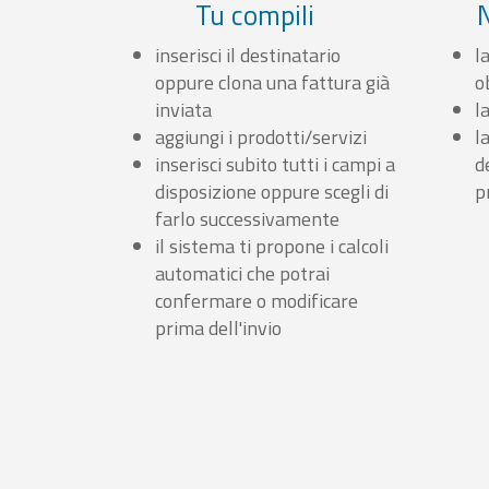
Tu compili
inserisci il destinatario
l
oppure clona una fattura già
o
inviata
l
aggiungi i prodotti/servizi
l
inserisci subito tutti i campi a
d
disposizione oppure scegli di
p
farlo successivamente
il sistema ti propone i calcoli
automatici che potrai
confermare o modificare
prima dell'invio