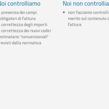
Noi controlliamo
Noi non controll
a presenza dei campi
non facciamo controlli
bbligatori di fattura
merito sul contenuto d
a correttezza degli importi
fattura
a correttezza dei nuovi codici
estinatario "convenzionali"
revisti dalla normativa