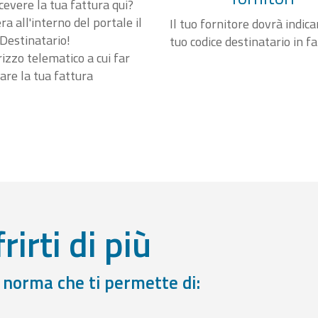
cevere la tua fattura qui?
a all'interno del portale il
Il tuo fornitore dovrà indicar
Destinatario!
tuo codice destinatario in f
irizzo telematico a cui far
are la tua fattura
rirti di più
a norma che ti permette di: