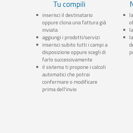
Tu compili
inserisci il destinatario
l
oppure clona una fattura già
o
inviata
l
aggiungi i prodotti/servizi
l
inserisci subito tutti i campi a
d
disposizione oppure scegli di
p
farlo successivamente
il sistema ti propone i calcoli
automatici che potrai
confermare o modificare
prima dell'invio