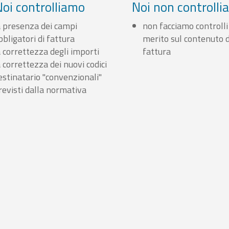
Noi controlliamo
Noi non controll
a presenza dei campi
non facciamo controlli
bbligatori di fattura
merito sul contenuto d
a correttezza degli importi
fattura
a correttezza dei nuovi codici
estinatario "convenzionali"
revisti dalla normativa