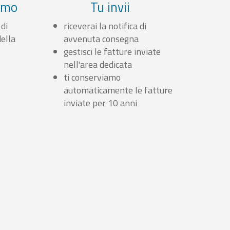
iamo
Tu invii
 di
riceverai la notifica di
ella
avvenuta consegna
gestisci le fatture inviate
nell'area dedicata
ti conserviamo
automaticamente le fatture
inviate per 10 anni