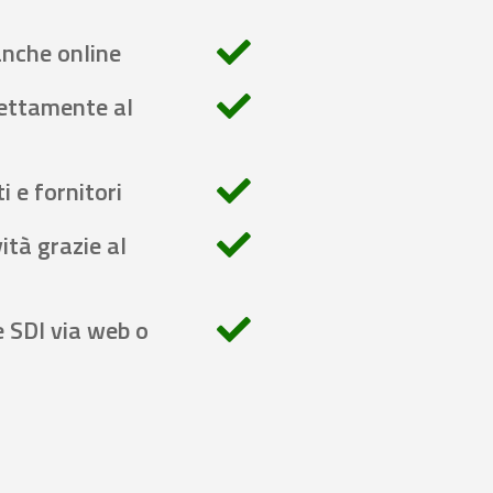
anche online
rettamente al
i e fornitori
ità grazie al
e SDI via web o