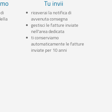
iamo
Tu invii
 di
riceverai la notifica di
ella
avvenuta consegna
gestisci le fatture inviate
nell'area dedicata
ti conserviamo
automaticamente le fatture
inviate per 10 anni