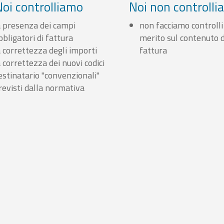
Noi controlliamo
Noi non controll
a presenza dei campi
non facciamo controlli
bbligatori di fattura
merito sul contenuto d
a correttezza degli importi
fattura
a correttezza dei nuovi codici
estinatario "convenzionali"
revisti dalla normativa