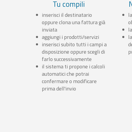
Tu compili
inserisci il destinatario
l
oppure clona una fattura già
o
inviata
l
aggiungi i prodotti/servizi
l
inserisci subito tutti i campi a
d
disposizione oppure scegli di
p
farlo successivamente
il sistema ti propone i calcoli
automatici che potrai
confermare o modificare
prima dell'invio