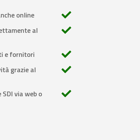
anche online
rettamente al
i e fornitori
ità grazie al
e SDI via web o