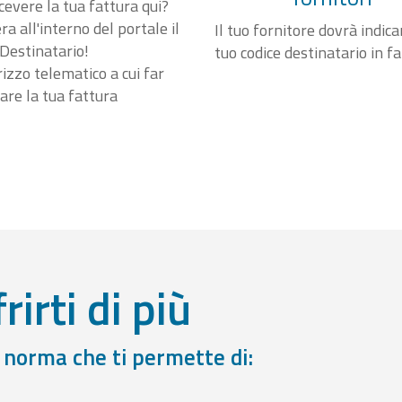
cevere la tua fattura qui?
a all'interno del portale il
Il tuo fornitore dovrà indicar
Destinatario!
tuo codice destinatario in f
irizzo telematico a cui far
are la tua fattura
rirti di più
a norma che ti permette di: