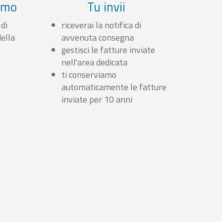
iamo
Tu invii
 di
riceverai la notifica di
ella
avvenuta consegna
gestisci le fatture inviate
nell'area dedicata
ti conserviamo
automaticamente le fatture
inviate per 10 anni