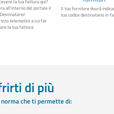
cevere la tua fattura qui?
a all'interno del portale il
Il tuo fornitore dovrà indicar
Destinatario!
tuo codice destinatario in f
irizzo telematico a cui far
are la tua fattura
rirti di più
a norma che ti permette di: