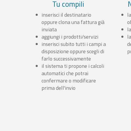
Tu compili
inserisci il destinatario
l
oppure clona una fattura già
o
inviata
l
aggiungi i prodotti/servizi
l
inserisci subito tutti i campi a
d
disposizione oppure scegli di
p
farlo successivamente
il sistema ti propone i calcoli
automatici che potrai
confermare o modificare
prima dell'invio