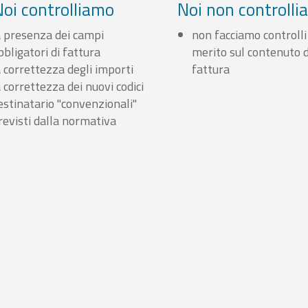
Noi controlliamo
Noi non controll
a presenza dei campi
non facciamo controlli
bbligatori di fattura
merito sul contenuto d
a correttezza degli importi
fattura
a correttezza dei nuovi codici
estinatario "convenzionali"
revisti dalla normativa