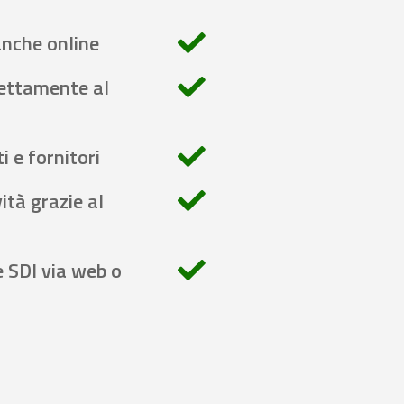
anche online
rettamente al
i e fornitori
ità grazie al
e SDI via web o