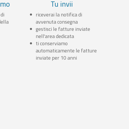
iamo
Tu invii
 di
riceverai la notifica di
ella
avvenuta consegna
gestisci le fatture inviate
nell'area dedicata
ti conserviamo
automaticamente le fatture
inviate per 10 anni