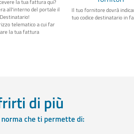
cevere la tua fattura qui?
a all'interno del portale il
Il tuo fornitore dovrà indicar
Destinatario!
tuo codice destinatario in f
irizzo telematico a cui far
are la tua fattura
rirti di più
a norma che ti permette di: