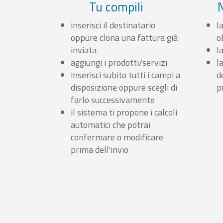
Tu compili
inserisci il destinatario
l
oppure clona una fattura già
o
inviata
l
aggiungi i prodotti/servizi
l
inserisci subito tutti i campi a
d
disposizione oppure scegli di
p
farlo successivamente
il sistema ti propone i calcoli
automatici che potrai
confermare o modificare
prima dell'invio