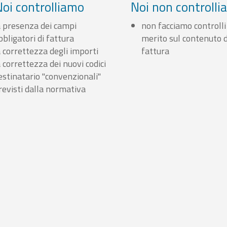
Noi controlliamo
Noi non controll
a presenza dei campi
non facciamo controlli
bbligatori di fattura
merito sul contenuto d
a correttezza degli importi
fattura
a correttezza dei nuovi codici
estinatario "convenzionali"
revisti dalla normativa