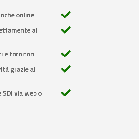
anche online
rettamente al
i e fornitori
ità grazie al
e SDI via web o