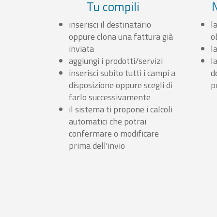
Tu compili
inserisci il destinatario
l
oppure clona una fattura già
o
inviata
l
aggiungi i prodotti/servizi
l
inserisci subito tutti i campi a
d
disposizione oppure scegli di
p
farlo successivamente
il sistema ti propone i calcoli
automatici che potrai
confermare o modificare
prima dell'invio