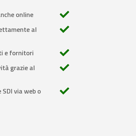
anche online
rettamente al
i e fornitori
ità grazie al
e SDI via web o