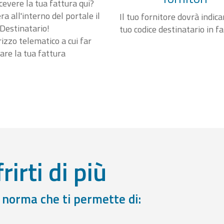
cevere la tua fattura qui?
a all'interno del portale il
Il tuo fornitore dovrà indicar
Destinatario!
tuo codice destinatario in f
irizzo telematico a cui far
are la tua fattura
rirti di più
a norma che ti permette di: