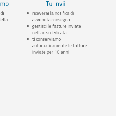
iamo
Tu invii
 di
riceverai la notifica di
ella
avvenuta consegna
gestisci le fatture inviate
nell'area dedicata
ti conserviamo
automaticamente le fatture
inviate per 10 anni