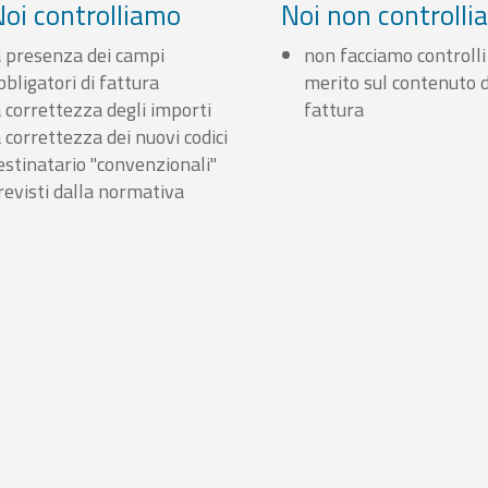
Noi controlliamo
Noi non controll
a presenza dei campi
non facciamo controlli
bbligatori di fattura
merito sul contenuto d
a correttezza degli importi
fattura
a correttezza dei nuovi codici
estinatario "convenzionali"
revisti dalla normativa