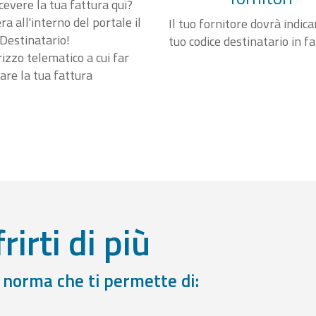
cevere la tua fattura qui?
a all'interno del portale il
Il tuo fornitore dovrà indicar
Destinatario!
tuo codice destinatario in f
irizzo telematico a cui far
are la tua fattura
rirti di più
a norma che ti permette di: