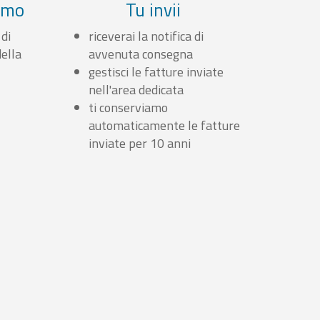
iamo
Tu invii
 di
riceverai la notifica di
ella
avvenuta consegna
gestisci le fatture inviate
nell'area dedicata
ti conserviamo
automaticamente le fatture
inviate per 10 anni