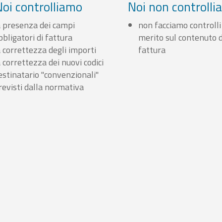
Noi controlliamo
Noi non controll
a presenza dei campi
non facciamo controlli
bbligatori di fattura
merito sul contenuto d
a correttezza degli importi
fattura
a correttezza dei nuovi codici
estinatario "convenzionali"
revisti dalla normativa