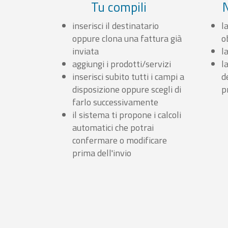
Tu compili
inserisci il destinatario
l
oppure clona una fattura già
o
inviata
l
aggiungi i prodotti/servizi
l
inserisci subito tutti i campi a
d
disposizione oppure scegli di
p
farlo successivamente
il sistema ti propone i calcoli
automatici che potrai
confermare o modificare
prima dell'invio