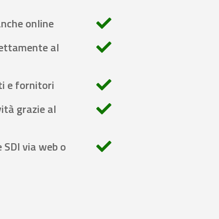
anche online
rettamente al
i e fornitori
ità grazie al
e SDI via web o