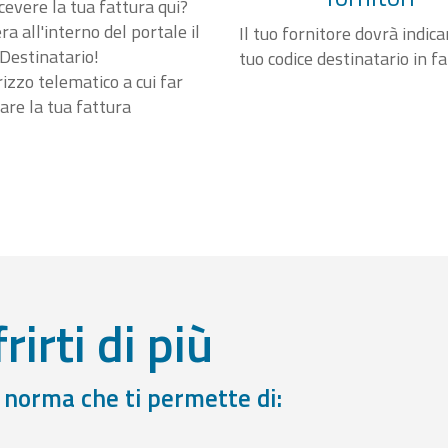
cevere la tua fattura qui?
a all'interno del portale il
Il tuo fornitore dovrà indicar
Destinatario!
tuo codice destinatario in f
irizzo telematico a cui far
are la tua fattura
rirti di più
a norma che ti permette di: