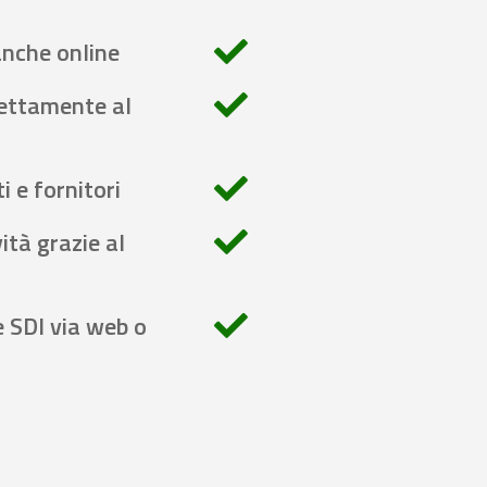
anche online
rettamente al
i e fornitori
ità grazie al
e SDI via web o