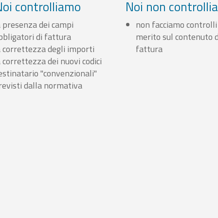
Noi controlliamo
Noi non controll
a presenza dei campi
non facciamo controlli
bbligatori di fattura
merito sul contenuto d
a correttezza degli importi
fattura
a correttezza dei nuovi codici
estinatario "convenzionali"
revisti dalla normativa