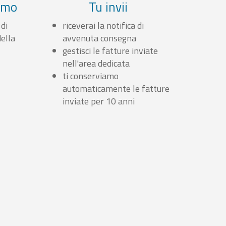
iamo
Tu invii
 di
riceverai la notifica di
ella
avvenuta consegna
gestisci le fatture inviate
nell'area dedicata
ti conserviamo
automaticamente le fatture
inviate per 10 anni