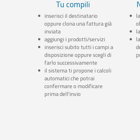
Tu compili
inserisci il destinatario
l
oppure clona una fattura già
o
inviata
l
aggiungi i prodotti/servizi
l
inserisci subito tutti i campi a
d
disposizione oppure scegli di
p
farlo successivamente
il sistema ti propone i calcoli
automatici che potrai
confermare o modificare
prima dell'invio