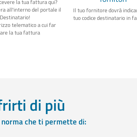
cevere la tua fattura qui?
a all'interno del portale il
Il tuo fornitore dovrà indicar
Destinatario!
tuo codice destinatario in f
irizzo telematico a cui far
are la tua fattura
rirti di più
a norma che ti permette di: