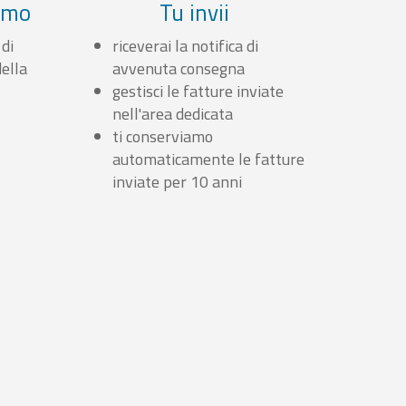
iamo
Tu invii
 di
riceverai la notifica di
ella
avvenuta consegna
gestisci le fatture inviate
nell'area dedicata
ti conserviamo
automaticamente le fatture
inviate per 10 anni