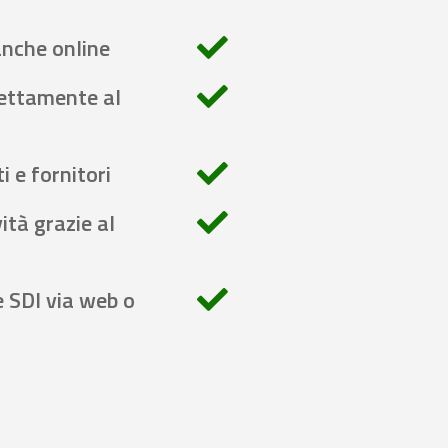
anche online
rettamente al
i e fornitori
ità grazie al
e SDI via web o