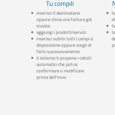
Tu compili
inserisci il destinatario
l
oppure clona una fattura già
o
inviata
l
aggiungi i prodotti/servizi
l
inserisci subito tutti i campi a
d
disposizione oppure scegli di
p
farlo successivamente
il sistema ti propone i calcoli
automatici che potrai
confermare o modificare
prima dell'invio