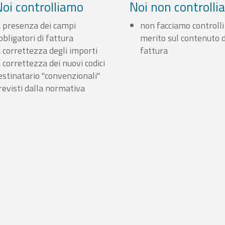
Noi controlliamo
Noi non controll
a presenza dei campi
non facciamo controlli
bbligatori di fattura
merito sul contenuto d
a correttezza degli importi
fattura
a correttezza dei nuovi codici
estinatario "convenzionali"
revisti dalla normativa