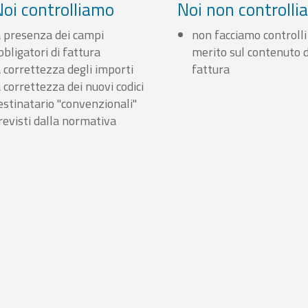
Noi controlliamo
Noi non controll
a presenza dei campi
non facciamo controlli
bbligatori di fattura
merito sul contenuto d
a correttezza degli importi
fattura
a correttezza dei nuovi codici
estinatario "convenzionali"
revisti dalla normativa