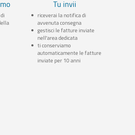
iamo
Tu invii
 di
riceverai la notifica di
ella
avvenuta consegna
gestisci le fatture inviate
nell'area dedicata
ti conserviamo
automaticamente le fatture
inviate per 10 anni