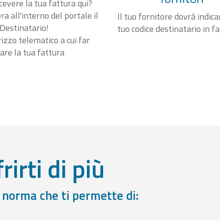
cevere la tua fattura qui?
a all'interno del portale il
Il tuo fornitore dovrà indicar
Destinatario!
tuo codice destinatario in f
irizzo telematico a cui far
are la tua fattura
rirti di più
a norma che ti permette di: