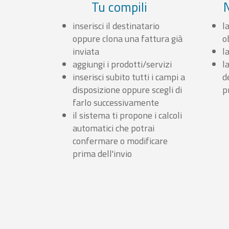
Tu compili
inserisci il destinatario
l
oppure clona una fattura già
o
inviata
l
aggiungi i prodotti/servizi
l
inserisci subito tutti i campi a
d
disposizione oppure scegli di
p
farlo successivamente
il sistema ti propone i calcoli
automatici che potrai
confermare o modificare
prima dell'invio