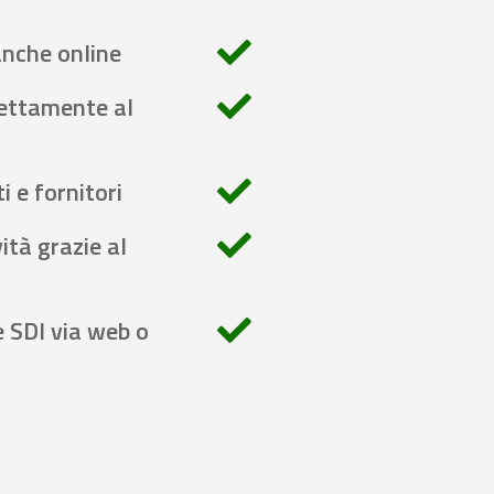
anche online
rettamente al
i e fornitori
ità grazie al
e SDI via web o