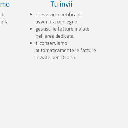
iamo
Tu invii
 di
riceverai la notifica di
ella
avvenuta consegna
gestisci le fatture inviate
nell'area dedicata
ti conserviamo
automaticamente le fatture
inviate per 10 anni