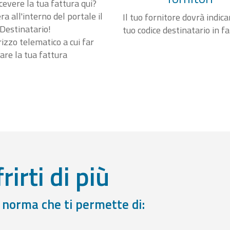
cevere la tua fattura qui?
a all'interno del portale il
Il tuo fornitore dovrà indicar
Destinatario!
tuo codice destinatario in f
irizzo telematico a cui far
are la tua fattura
rirti di più
a norma che ti permette di: