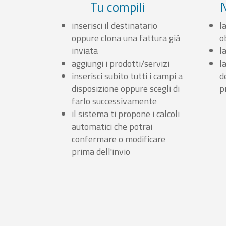
Tu compili
inserisci il destinatario
l
oppure clona una fattura già
o
inviata
l
aggiungi i prodotti/servizi
l
inserisci subito tutti i campi a
d
disposizione oppure scegli di
p
farlo successivamente
il sistema ti propone i calcoli
automatici che potrai
confermare o modificare
prima dell'invio