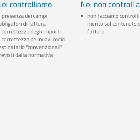
Noi controlliamo
Noi non controll
a presenza dei campi
non facciamo controlli
bbligatori di fattura
merito sul contenuto d
a correttezza degli importi
fattura
a correttezza dei nuovi codici
estinatario "convenzionali"
revisti dalla normativa