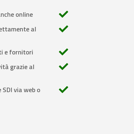
anche online
rettamente al
i e fornitori
ità grazie al
e SDI via web o