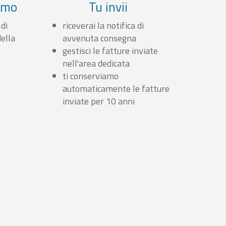
iamo
Tu invii
 di
riceverai la notifica di
ella
avvenuta consegna
gestisci le fatture inviate
nell'area dedicata
ti conserviamo
automaticamente le fatture
inviate per 10 anni