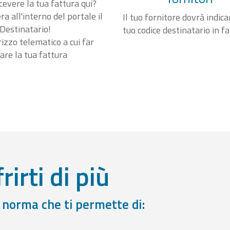
cevere la tua fattura qui?
a all'interno del portale il
Il tuo fornitore dovrà indicar
Destinatario!
tuo codice destinatario in f
irizzo telematico a cui far
are la tua fattura
rirti di più
a norma che ti permette di: