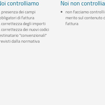
Noi controlliamo
Noi non controll
a presenza dei campi
non facciamo controlli
bbligatori di fattura
merito sul contenuto d
a correttezza degli importi
fattura
a correttezza dei nuovi codici
estinatario "convenzionali"
revisti dalla normativa