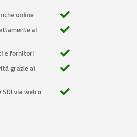
anche online
rettamente al
i e fornitori
ità grazie al
e SDI via web o