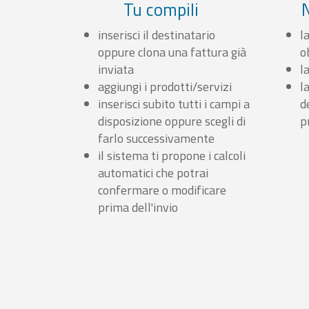
Tu compili
inserisci il destinatario
l
oppure clona una fattura già
o
inviata
l
aggiungi i prodotti/servizi
l
inserisci subito tutti i campi a
d
disposizione oppure scegli di
p
farlo successivamente
il sistema ti propone i calcoli
automatici che potrai
confermare o modificare
prima dell'invio