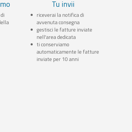
iamo
Tu invii
 di
riceverai la notifica di
ella
avvenuta consegna
gestisci le fatture inviate
nell'area dedicata
ti conserviamo
automaticamente le fatture
inviate per 10 anni