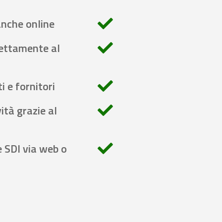
anche online
rettamente al
i e fornitori
ità grazie al
e SDI via web o