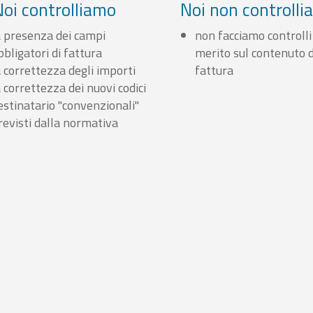
Noi controlliamo
Noi non controll
a presenza dei campi
non facciamo controlli
bbligatori di fattura
merito sul contenuto d
a correttezza degli importi
fattura
a correttezza dei nuovi codici
estinatario "convenzionali"
revisti dalla normativa