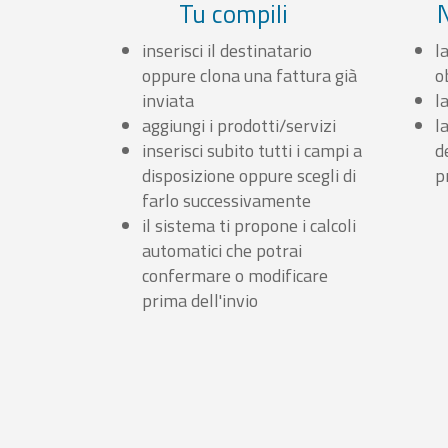
Tu compili
inserisci il destinatario
l
oppure clona una fattura già
o
inviata
l
aggiungi i prodotti/servizi
l
inserisci subito tutti i campi a
d
disposizione oppure scegli di
p
farlo successivamente
il sistema ti propone i calcoli
automatici che potrai
confermare o modificare
prima dell'invio