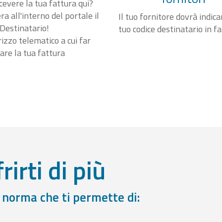
cevere la tua fattura qui?
a all'interno del portale il
Il tuo fornitore dovrà indicar
Destinatario!
tuo codice destinatario in f
irizzo telematico a cui far
are la tua fattura
rirti di più
a norma che ti permette di: