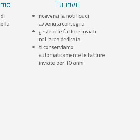
iamo
Tu invii
 di
riceverai la notifica di
ella
avvenuta consegna
gestisci le fatture inviate
nell'area dedicata
ti conserviamo
automaticamente le fatture
inviate per 10 anni