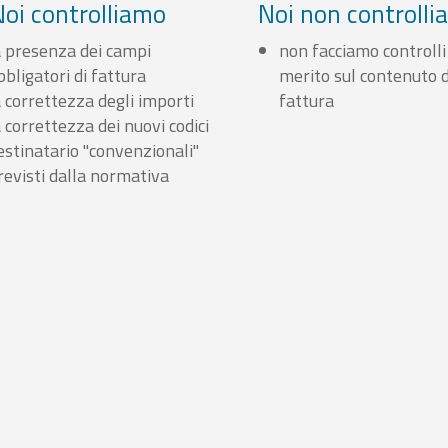
Noi controlliamo
Noi non controll
a presenza dei campi
non facciamo controlli
bbligatori di fattura
merito sul contenuto d
a correttezza degli importi
fattura
a correttezza dei nuovi codici
estinatario "convenzionali"
revisti dalla normativa