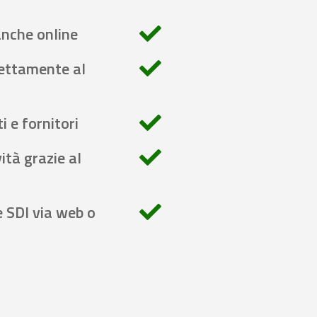
anche online
rettamente al
i e fornitori
ità grazie al
e SDI via web o