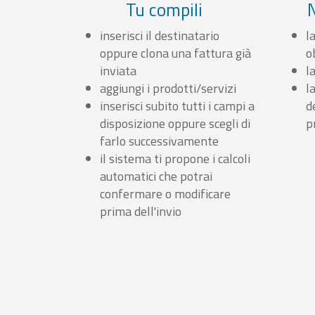
Tu compili
inserisci il destinatario
l
oppure clona una fattura già
o
inviata
l
aggiungi i prodotti/servizi
l
inserisci subito tutti i campi a
d
disposizione oppure scegli di
p
farlo successivamente
il sistema ti propone i calcoli
automatici che potrai
confermare o modificare
prima dell'invio