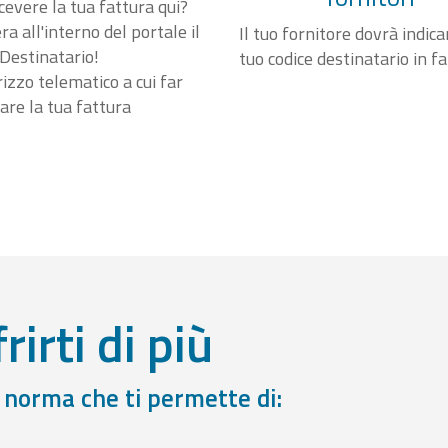
cevere la tua fattura qui?
a all'interno del portale il
Il tuo fornitore dovrà indicar
Destinatario!
tuo codice destinatario in f
irizzo telematico a cui far
are la tua fattura
rirti di più
a norma che ti permette di: