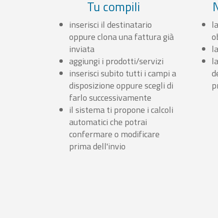
Tu compili
inserisci il destinatario
l
oppure clona una fattura già
o
inviata
l
aggiungi i prodotti/servizi
l
inserisci subito tutti i campi a
d
disposizione oppure scegli di
p
farlo successivamente
il sistema ti propone i calcoli
automatici che potrai
confermare o modificare
prima dell'invio