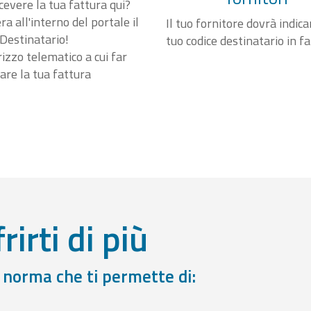
cevere la tua fattura qui?
a all'interno del portale il
Il tuo fornitore dovrà indicar
Destinatario!
tuo codice destinatario in f
irizzo telematico a cui far
are la tua fattura
rirti di più
a norma che ti permette di: