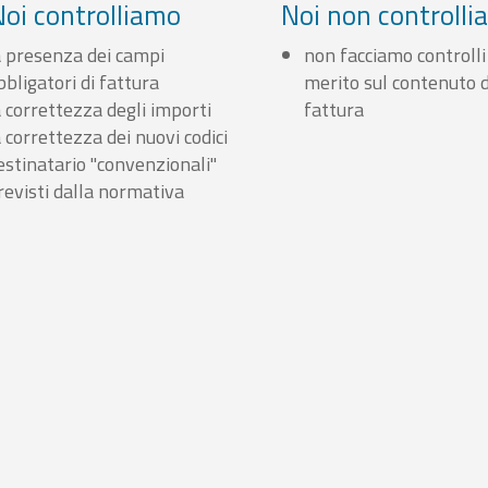
Noi controlliamo
Noi non controll
a presenza dei campi
non facciamo controlli
bbligatori di fattura
merito sul contenuto d
a correttezza degli importi
fattura
a correttezza dei nuovi codici
estinatario "convenzionali"
revisti dalla normativa