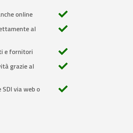
anche online
rettamente al
i e fornitori
ità grazie al
e SDI via web o