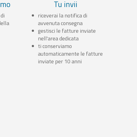
iamo
Tu invii
 di
riceverai la notifica di
ella
avvenuta consegna
gestisci le fatture inviate
nell'area dedicata
ti conserviamo
automaticamente le fatture
inviate per 10 anni