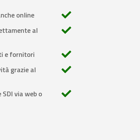
anche online
rettamente al
i e fornitori
ità grazie al
e SDI via web o