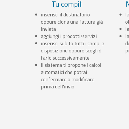
Tu compili
inserisci il destinatario
l
oppure clona una fattura già
o
inviata
l
aggiungi i prodotti/servizi
l
inserisci subito tutti i campi a
d
disposizione oppure scegli di
p
farlo successivamente
il sistema ti propone i calcoli
automatici che potrai
confermare o modificare
prima dell'invio