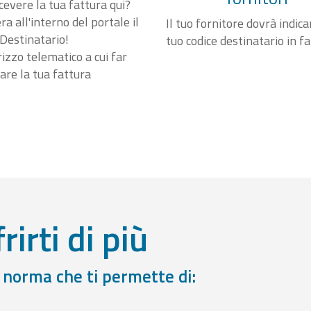
cevere la tua fattura qui?
a all'interno del portale il
Il tuo fornitore dovrà indicar
Destinatario!
tuo codice destinatario in f
irizzo telematico a cui far
are la tua fattura
rirti di più
a norma che ti permette di: