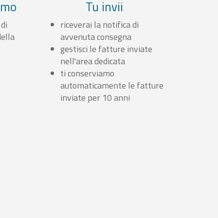
iamo
Tu invii
 di
riceverai la notifica di
ella
avvenuta consegna
gestisci le fatture inviate
nell'area dedicata
ti conserviamo
automaticamente le fatture
inviate per 10 anni