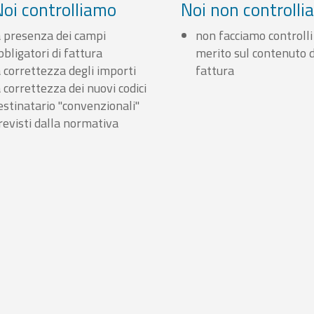
Noi controlliamo
Noi non controll
a presenza dei campi
non facciamo controlli
bbligatori di fattura
merito sul contenuto d
a correttezza degli importi
fattura
a correttezza dei nuovi codici
estinatario "convenzionali"
revisti dalla normativa