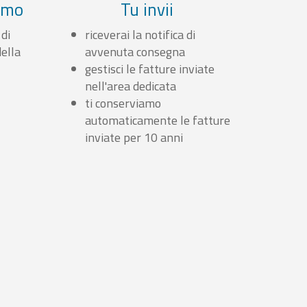
iamo
Tu invii
 di
riceverai la notifica di
ella
avvenuta consegna
gestisci le fatture inviate
nell'area dedicata
ti conserviamo
automaticamente le fatture
inviate per 10 anni