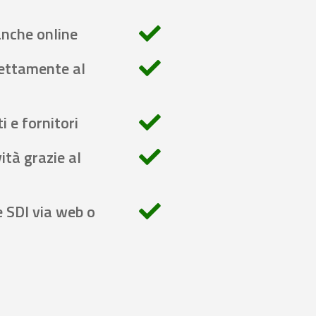
anche online
rettamente al
i e fornitori
ità grazie al
e SDI via web o