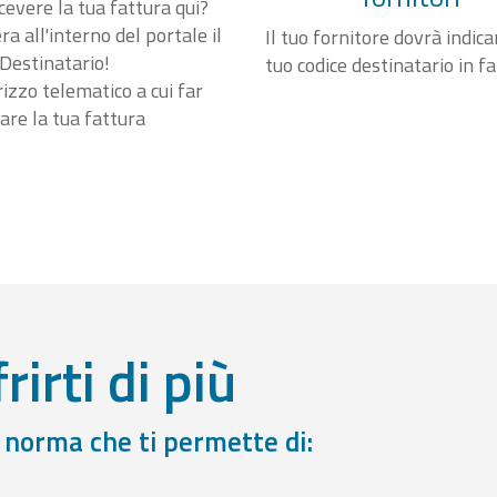
cevere la tua fattura qui?
a all'interno del portale il
Il tuo fornitore dovrà indicar
Destinatario!
tuo codice destinatario in f
irizzo telematico a cui far
are la tua fattura
rirti di più
a norma che ti permette di: