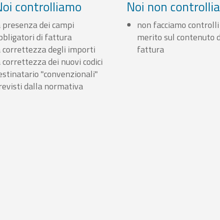
Noi controlliamo
Noi non controll
a presenza dei campi
non facciamo controlli
bbligatori di fattura
merito sul contenuto d
a correttezza degli importi
fattura
a correttezza dei nuovi codici
estinatario "convenzionali"
revisti dalla normativa