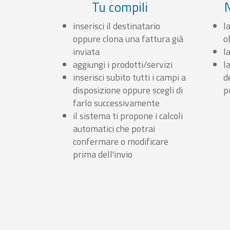
Tu compili
inserisci il destinatario
l
oppure clona una fattura già
o
inviata
l
aggiungi i prodotti/servizi
l
inserisci subito tutti i campi a
d
disposizione oppure scegli di
p
farlo successivamente
il sistema ti propone i calcoli
automatici che potrai
confermare o modificare
prima dell'invio