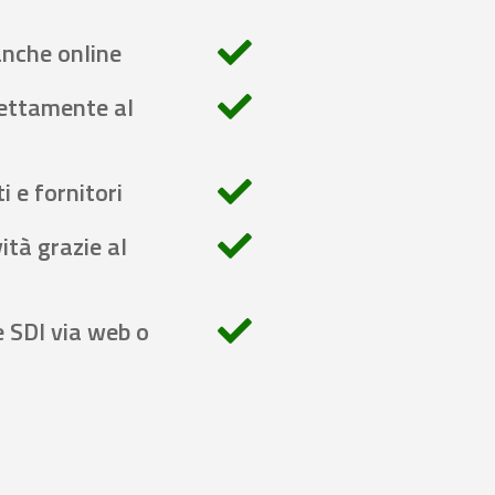
anche online
rettamente al
i e fornitori
ità grazie al
e SDI via web o