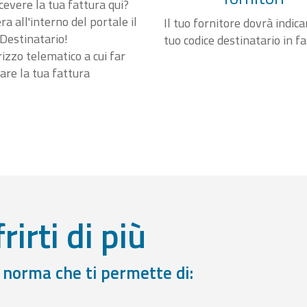
cevere la tua fattura qui?
a all'interno del portale il
Il tuo fornitore dovrà indicar
Destinatario!
tuo codice destinatario in f
irizzo telematico a cui far
are la tua fattura
rirti di più
a norma che ti permette di: