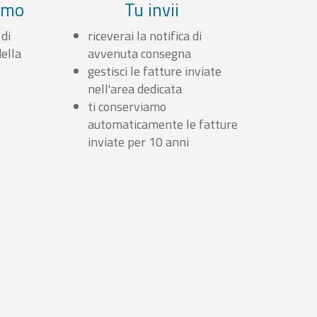
iamo
Tu invii
 di
riceverai la notifica di
ella
avvenuta consegna
gestisci le fatture inviate
nell'area dedicata
ti conserviamo
automaticamente le fatture
inviate per 10 anni