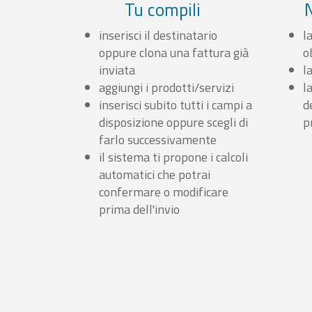
Tu compili
inserisci il destinatario
l
oppure clona una fattura già
o
inviata
l
aggiungi i prodotti/servizi
l
inserisci subito tutti i campi a
d
disposizione oppure scegli di
p
farlo successivamente
il sistema ti propone i calcoli
automatici che potrai
confermare o modificare
prima dell'invio