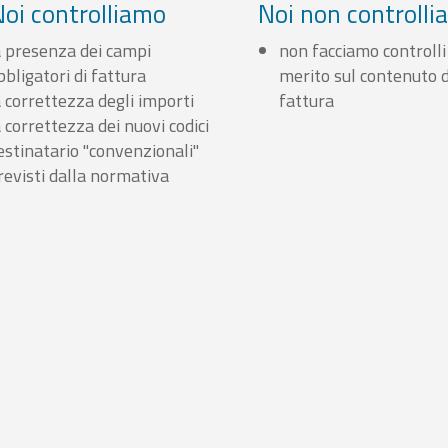
Noi controlliamo
Noi non controll
a presenza dei campi
non facciamo controlli
bbligatori di fattura
merito sul contenuto d
a correttezza degli importi
fattura
a correttezza dei nuovi codici
estinatario "convenzionali"
revisti dalla normativa