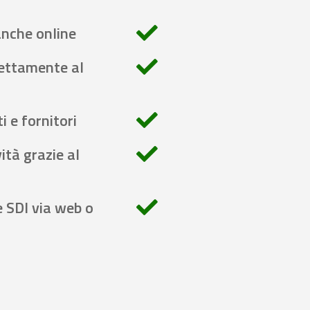
anche online
rettamente al
i e fornitori
ità grazie al
e SDI via web o