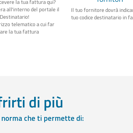
cevere la tua fattura qui?
a all'interno del portale il
Il tuo fornitore dovrà indicar
Destinatario!
tuo codice destinatario in f
irizzo telematico a cui far
are la tua fattura
rirti di più
a norma che ti permette di: