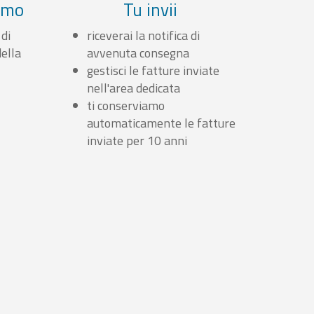
iamo
Tu invii
 di
riceverai la notifica di
ella
avvenuta consegna
gestisci le fatture inviate
nell'area dedicata
ti conserviamo
automaticamente le fatture
inviate per 10 anni