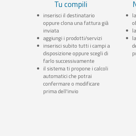
Tu compili
inserisci il destinatario
l
oppure clona una fattura già
o
inviata
l
aggiungi i prodotti/servizi
l
inserisci subito tutti i campi a
d
disposizione oppure scegli di
p
farlo successivamente
il sistema ti propone i calcoli
automatici che potrai
confermare o modificare
prima dell'invio