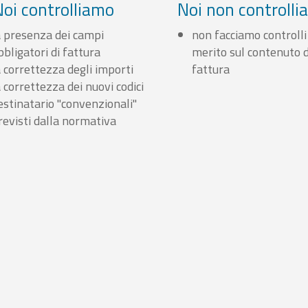
Noi controlliamo
Noi non controll
a presenza dei campi
non facciamo controlli
bbligatori di fattura
merito sul contenuto d
a correttezza degli importi
fattura
a correttezza dei nuovi codici
estinatario "convenzionali"
revisti dalla normativa